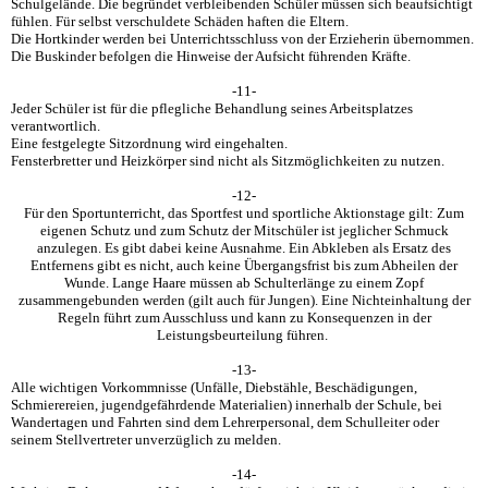
Schulgelände. Die begründet verbleibenden Schüler müssen sich beaufsichtigt
fühlen. Für selbst verschuldete Schäden haften die Eltern.
Die Hortkinder werden bei Unterrichtsschluss von der Erzieherin übernommen.
Die Buskinder befolgen die Hinweise der Aufsicht führenden Kräfte.
-11-
Jeder Schüler ist für die pflegliche Behandlung seines Arbeitsplatzes
verantwortlich.
Eine festgelegte Sitzordnung wird eingehalten.
Fensterbretter und Heizkörper sind nicht als Sitzmöglichkeiten zu nutzen.
-12-
Für den Sportunterricht, das Sportfest und sportliche Aktionstage gilt: Zum
eigenen Schutz und zum Schutz der Mitschüler ist jeglicher Schmuck
anzulegen. Es gibt dabei keine Ausnahme. Ein Abkleben als Ersatz des
Entfernens gibt es nicht, auch keine Übergangsfrist bis zum Abheilen der
Wunde. Lange Haare müssen ab Schulterlänge zu einem Zopf
zusammengebunden werden (gilt auch für Jungen). Eine Nichteinhaltung der
Regeln führt zum Ausschluss und kann zu Konsequenzen in der
Leistungsbeurteilung führen.
-13-
Alle wichtigen Vorkommnisse (Unfälle, Diebstähle, Beschädigungen,
Schmierereien, jugendgefährdende Materialien) innerhalb der Schule, bei
Wandertagen und Fahrten sind dem Lehrerpersonal, dem Schulleiter oder
seinem Stellvertreter unverzüglich zu melden.
-14-