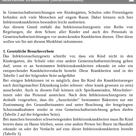
In Gemeinschaftseinrichtungen wie Kindergärten, Schulen oder Ferienlagern
befinden sich viele Menschen auf engem Raum. Daher können sich hier
Infektionskrankheiten besonders leicht ausbreiten.
Aus diesem Grund enthält das Infektionsschutzgesetz eine Reihe von
Regelungen, die dem Schutz aller Kinder und auch des Personals in
Gemeinschaftseinrichtungen vor ansteckenden Krankheiten dienen. Über diese
wollen wir Sie mit diesem Merkblatt informieren.
1. Gesetzliche Besuchsverbote
Das Infektionsschutzgesetz schreibt vor, dass ein Kind nicht in den
Kindergarten, die Schule oder eine andere Gemeinschaftseinrichtung gehen
darf, wenn es an bestimmten Infektionskrankheiten erkrankt ist oder ein
entsprechender Krankheitsverdacht besteht. Diese Krankheiten sind in der
Tabelle 1 auf der folgenden Seite aufgeführt.
Bei einigen Infektionen ist es möglich, dass Ihr Kind die Krankheitserreger
nach durchgemachter Erkrankung (oder seltener: ohne krank gewesen zu sein)
ausscheidet. Auch in diesem Fall können sich Spielkameraden, Mitschüler/-
innen oder das Personal anstecken. Nach dem Infektionsschutzgesetz ist
deshalb vorgesehen, dass die „Ausscheider“ bestimmter Bakterien nur mit
Zustimmung des Gesundheitsamtes und unter Beachtung der festgelegten
Schutzmaßnahmen wieder in eine Gemeinschaftseinrichtung gehen dürfen
(Tabelle 2 auf der folgenden Seite).
Bei manchen besonders schwerwiegenden Infektionskrankheiten muss Ihr Kind
bereits dann zu Hause bleiben, wenn eine andere Person bei Ihnen im Haushalt
erkrankt ist oder der Verdacht auf eine dieser Infektionskrankheiten besteht
(Tabelle 3).