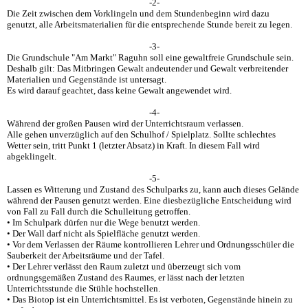
-2-
Die Zeit zwischen dem Vorklingeln und dem Stundenbeginn wird dazu
genutzt, alle Arbeitsmaterialien für die entsprechende Stunde bereit zu legen.
-3-
Die Grundschule "Am Markt" Raguhn soll eine gewaltfreie Grundschule sein.
Deshalb gilt: Das Mitbringen Gewalt andeutender und Gewalt verbreitender
Materialien und Gegenstände ist untersagt.
Es wird darauf geachtet, dass keine Gewalt angewendet wird.
-4-
Während der großen Pausen wird der Unterrichtsraum verlassen.
Alle gehen unverzüglich auf den Schulhof / Spielplatz. Sollte schlechtes
Wetter sein, tritt Punkt 1 (letzter Absatz) in Kraft. In diesem Fall wird
abgeklingelt.
-5-
Lassen es Witterung und Zustand des Schulparks zu, kann auch dieses Gelände
während der Pausen genutzt werden. Eine diesbezügliche Entscheidung wird
von Fall zu Fall durch die Schulleitung getroffen.
• Im Schulpark dürfen nur die Wege benutzt werden.
• Der Wall darf nicht als Spielfläche genutzt werden.
• Vor dem Verlassen der Räume kontrollieren Lehrer und Ordnungsschüler die
Sauberkeit der Arbeitsräume und der Tafel.
• Der Lehrer verlässt den Raum zuletzt und überzeugt sich vom
ordnungsgemäßen Zustand des Raumes, er lässt nach der letzten
Unterrichtsstunde die Stühle hochstellen.
• Das Biotop ist ein Unterrichtsmittel. Es ist verboten, Gegenstände hinein zu