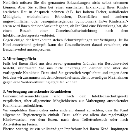
Natürlich müssen Sie die genannten Erkrankungen nicht selbst erkennen
können. Aber Sie sollten bei einer ernsthaften Erkrankung Ihres Kindes
ärztlichen Rat in Anspruch nehmen (z.B. bei hohem Fieber, auffallender
Müdigkeit, wiederholtem Erbrechen, Durchfällen und anderen
ungewöhnlichen oder besorgniserregenden Symptomen). Ihr/-e Kinderarzt/-
ärztin wird Ihnen darüber Auskunft geben, ob Ihr Kind eine Erkrankung hat, die
einen Besuch einer Gemeinschaftseinrichtung nach dem
Infektionsschutzgesetz verbietet.
Gegen einige der Krankheiten stehen Schutzimpfungen zur Verfügung. Ist Ihr
Kind ausreichend geimpft, kann das Gesundheitsamt darauf verzichten, ein
Besuchsverbot auszusprechen.
2. Mitteilungspflicht
Falls bei Ihrem Kind aus den zuvor genannten Gründen ein Besuchsverbot
besteht, informieren Sie uns bitte unverzüglich darüber und über die
vorliegende Krankheit. Dazu sind Sie gesetzlich verpflichtet und tragen dazu
bei, dass wir zusammen mit dem Gesundheitsamt die notwendigen Maßnahmen
gegen eine Weiterverbreitung ergreifen können.
3. Vorbeugung ansteckender Krankheiten
Gemeinschaftseinrichtungen sind nach dem Infektionsschutzgesetz
verpflichtet, über allgemeine Möglichkeiten zur Vorbeugung ansteckender
Krankheiten aufzuklären.
Wir empfehlen Ihnen daher unter anderem darauf zu achten, dass Ihr Kind
allgemeine Hygieneregeln einhält. Dazu zählt vor allem das regelmäßige
Händewaschen vor dem Essen, nach dem Toilettenbesuch oder nach
Aktivitäten im Freien.
Ebenso wichtig ist ein vollständiger Impfschutz bei Ihrem Kind. Impfungen