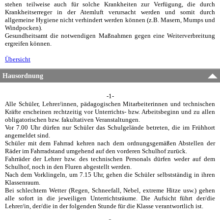
stehen teilweise auch für solche Krankheiten zur Verfügung, die durch
Krankheitserreger in der Atemluft verursacht werden und somit durch
allgemeine Hygiene nicht verhindert werden können (z.B. Masern, Mumps und
Windpocken).
Gesundheitsamt die notwendigen Maßnahmen gegen eine Weiterverbreitung
ergreifen können.
Übersicht
Hausordnung
-1-
Alle Schüler, Lehrer/innen, pädagogischen Mitarbeiterinnen und technischen
Kräfte erscheinen rechtzeitig vor Unterrichts- bzw. Arbeitsbeginn und zu allen
obligatorischen bzw. fakultativen Veranstaltungen.
Vor 7.00 Uhr dürfen nur Schüler das Schulgelände betreten, die im Frühhort
angemeldet sind.
Schüler mit dem Fahrrad kehren nach dem ordnungsgemäßen Abstellen der
Räder im Fahrradstand umgehend auf den vorderen Schulhof zurück.
Fahrräder der Lehrer bzw. des technischen Personals dürfen weder auf dem
Schulhof, noch in den Fluren abgestellt werden.
Nach dem Vorklingeln, um 7.15 Uhr, gehen die Schüler selbstständig in ihren
Klassenraum.
Bei schlechtem Wetter (Regen, Schneefall, Nebel, extreme Hitze usw.) gehen
alle sofort in die jeweiligen Unterrichtsräume. Die Aufsicht führt der/die
Lehrer/in, der/die in der folgenden Stunde für die Klasse verantwortlich ist.