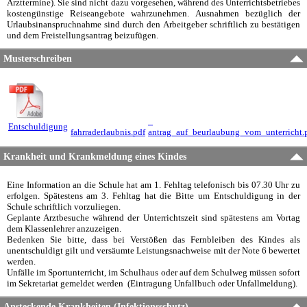
Arzttermine). Sie sind nicht dazu vorgesehen, während des Unterrichtsbetriebes
kostengünstige Reiseangebote wahrzunehmen. Ausnahmen bezüglich der
Urlaubsinanspruchnahme sind durch den Arbeitgeber schriftlich zu bestätigen
und dem Freistellungsantrag beizufügen.
Musterschreiben
_
Entschuldigung
fahrraderlaubnis.pdf
antrag_auf_beurlaubung_vom_unterricht.
Krankheit und Krankmeldung eines Kindes
Eine Information an die Schule hat am 1. Fehltag telefonisch bis 07.30 Uhr zu
erfolgen. Spätestens am 3. Fehltag hat die Bitte um Entschuldigung in der
Schule schriftlich vorzuliegen.
Geplante Arztbesuche während der Unterrichtszeit sind spätestens am Vortag
dem Klassenlehrer anzuzeigen.
Bedenken Sie bitte, dass bei Verstößen das Fernbleiben des Kindes als
unentschuldigt gilt und versäumte Leistungsnachweise mit der Note 6 bewertet
werden.
Unfälle im Sportunterricht, im Schulhaus oder auf dem Schulweg müssen sofort
im Sekretariat gemeldet werden (Eintragung Unfallbuch oder Unfallmeldung).
Ansteckende Krankheiten (Infektionsschutz)